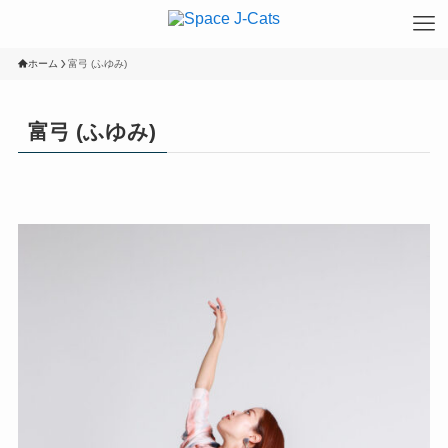
ホーム
富弓 (ふゆみ)
富弓 (ふゆみ)